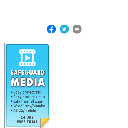
. . . . . . . . . . . . . . . . . . . . . . . . . . . . . . . . . . . . .